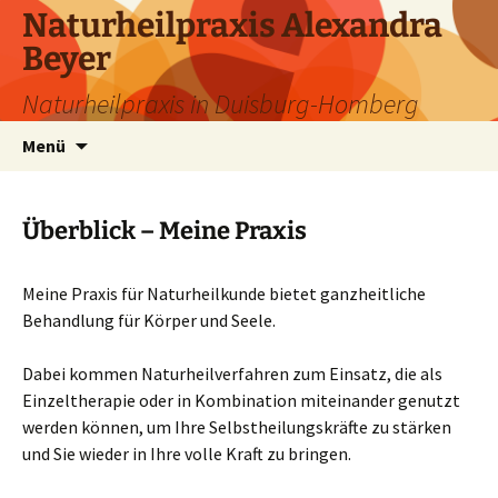
Naturheilpraxis Alexandra
Beyer
Naturheilpraxis in Duisburg-Homberg
Zum
Suchen
Menü
Inhalt
nach:
springen
Überblick – Meine Praxis
Meine Praxis für Naturheilkunde bietet ganzheitliche
Behandlung für Körper und Seele.
Dabei kommen Naturheilverfahren zum Einsatz, die als
Einzeltherapie oder in Kombination miteinander genutzt
werden können, um Ihre Selbstheilungskräfte zu stärken
und Sie wieder in Ihre volle Kraft zu bringen.